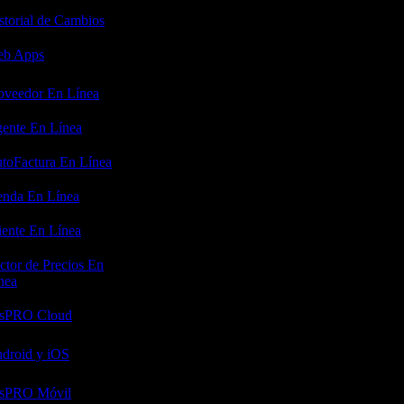
storial de Cambios
b Apps
oveedor En Línea
ente En Línea
toFactura En Línea
enda En Línea
iente En Línea
ctor de Precios En
nea
sPRO Cloud
droid y iOS
sPRO Móvil