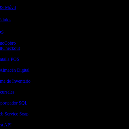
S Móvil
dulos
OS
toCobro
lfCheckout
ntalla POS
Almacén Digital
ma de Inventario
cursales
porteador SQL
b Service Soap
st API