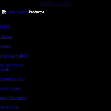
DisPRO
Nómina
Productos
isPRO
 Nuevo
iciones
teligencia Artificial
rta Descriptiva
tallada
esentación 2026
sta de Precios
nual Electrónico
deo Manual