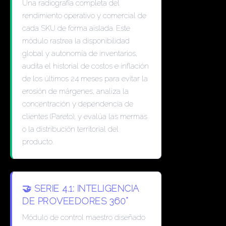
Una radiografía completa del
rendimiento operativo y comercial de
cada SKU de forma aislada. Este
módulo rastrea la disponibilidad
global y autonomía de inventarios,
audita el historial de costos e inflación
de los últimos 24 meses para evitar la
erosión de márgenes, analiza la
concentración y dependencia de
clientes (Pareto), y evalúa las mermas
o la distribución territorial del
producto.
🤝 SERIE 4.1: INTELIGENCIA
DE PROVEEDORES 360°
Módulo de control maestro diseñado