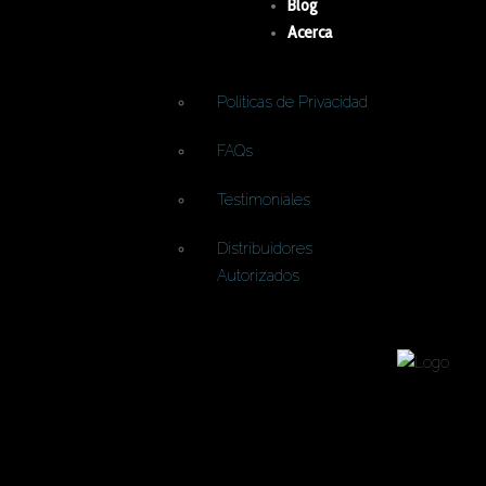
Blog
Acerca
Politicas de Privacidad
FAQs
Testimoniales
Distribuidores
Autorizados
Sistema híbrido de nueva gener
inteligentes que impulsan la pro