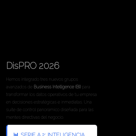
Dashboards 360°
DisPRO 2026
Hemos integrado tres nuevos grupos
avanzados de
Business Intelligence (BI)
para
transformar los datos operativos de tu empresa
en decisiones estratégicas e inmediatas. Una
suite de control panorámico diseñada para las
mentes directivas del negocio.
📊 SERIE A.2: INTELIGENCIA