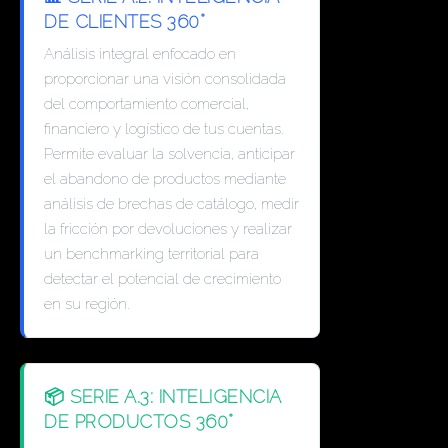
DE CLIENTES 360°
Análisis integral enfocado en
proporcionar una visión consolidada
del comportamiento comercial,
financiero y logístico de tus cuentas.
Permite evaluar la solvencia, anticipar
el abandono de productos mediante
análisis de brechas de catálogo, medir
la fricción por devoluciones y realizar
un benchmarking territorial para
detectar el potencial de crecimiento
en su región.
📦 SERIE A.3: INTELIGENCIA
DE PRODUCTOS 360°