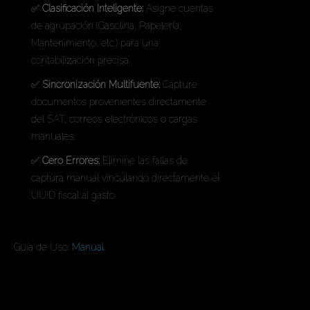
✅
Clasificación Inteligente:
Asigne cuentas
de agrupación (Gasolina, Papelería,
Mantenimiento, etc.) para una
contabilización precisa.
✅
Sincronización Multifuente:
Capture
documentos provenientes directamente
del SAT, correos electrónicos o cargas
manuales.
✅
Cero Errores:
Elimine las fallas de
captura manual vinculando directamente el
UUID fiscal al gasto.
En las Ediciones Ultimate y UCloud
Guía de Uso:
Manual