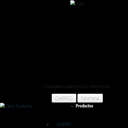
Automatice sus
procesos internos 
nuestros sistema
empresariales.
Contactenos para mayor información.
DisPRO
Nómina
Productos
DisPRO