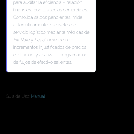
para auditar la eficiencia y relación
financiera con tus socios comerciales.
Consolida saldos pendientes, mide
automáticamente los niveles de
servicio logístico mediante métricas de
Fill Rate
y
Lead Time
, detecta
incrementos injustificados de precios
e inflación, y analiza la programación
de flujos de efectivo salientes.
En las Ediciones Ultimate y UCloud
Guía de Uso:
Manual