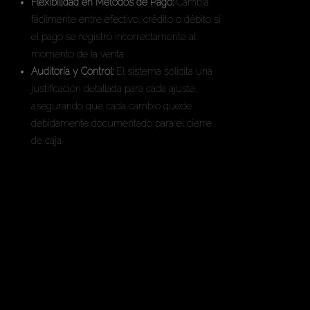
Flexibilidad en Métodos de Pago:
Cambia
fácilmente entre efectivo, crédito o débito si
el pago se registró incorrectamente al
momento de la venta.
Auditoría y Control:
El sistema solicita una
justificación detallada para cada ajuste,
asegurando que cada cambio quede
debidamente documentado para el cierre
de caja.
En las Ediciones Profesional, Ultimate y
UCloud