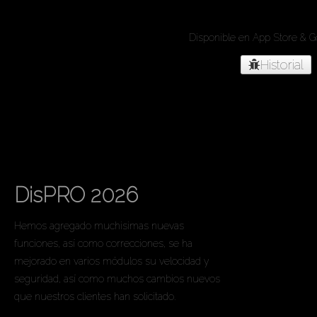
de su negoc
Disponible en App Store & G
Historial
Lo Nuevo en DisPRO
ERP.
DisPRO 2026
Hemos agregado muchisimas nuevas
funciones, así como correcciones, se ha
mejorado en varios módulos su velocidad y
seguridad, así como muchos cambios nuevos
que nuestros clientes han solicitado.