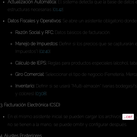
Actualización Automática:
El sistema detecta que la base de datos es
estructuras necesarias [
01:42
].
Datos Fiscales y Operativos:
Se abre un asistente obligatorio donde 
Razón Social y RFC:
Datos básicos de facturación.
Manejo de Impuestos:
Definir si los precios que se capturarán 
Impuestos") [
02:40
].
Cálculo de IEPS:
Reglas para productos especiales (alcohol, taba
Giro Comercial:
Seleccionar el tipo de negocio (Ferretería, Mercad
Inventario:
Definir si se usará "Multi-almacén" (varias bodegas/s
y colores) [
03:08
].
3. Facturación Electrónica (CSD)
En el mismo asistente inicial se pueden cargar los archivos
.cer
no se tienen a la mano, se puede omitir y configurar después.
4. Ajustes Posteriores