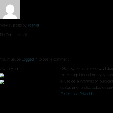
View all posts by:
rdaniel
No Comments Yet.
Leave a comment
You must be
Logged in
to post a comment.
CWin Systems se reserva el dere
CWin Systems
marcas aquí mencionados y publ
el uso de la información publica
cualquier otro sitio, todos los d
Políticas de Privacidad