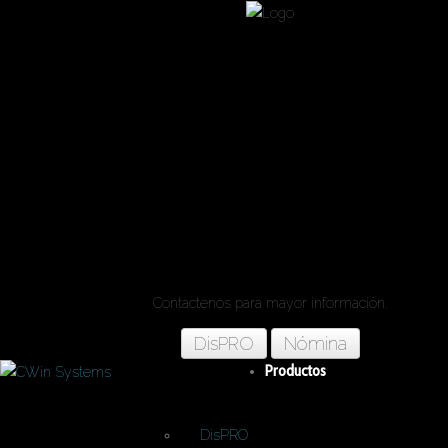
Automatice sus
procesos internos 
nuestros sistema
empresariales.
Contactenos para mayor información.
DisPRO
Nómina
Productos
DisPRO